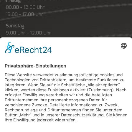
Freitag
08.00 - 12.00 Uhr
13.00 - 17.00 Uhr
Samstag
9.00 Uhr - 12.00 Uhr
Sonntag
geschlossen
Probefahrten nach Vereinbarung
Reparaturen
Wir denken nicht bis zur nächsten
Schraube, sondern zu Ihrem Vorteil.
Bei allen Fabrikaten!