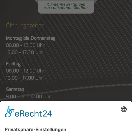
Kundenbewertungen
verschiedener Quellen
Öffnungszeiten
Montag bis Donnerstag
08.00 - 12.00 Uhr
13.00 - 17.30 Uhr
Freitag
08.00 - 12.00 Uhr
13.00 - 17.00 Uhr
Samstag
9.00 Uhr - 12.00 Uhr
Sonntag
geschlossen
Probefahrten nach Vereinbarung