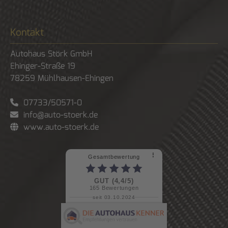
Kontakt
Autohaus Störk GmbH
Ehinger-Straße 19
78259
Mühlhausen-Ehingen
07733/50571-0
info@auto-stoerk.de
www.auto-stoerk.de
⠇
Gesamtbewertung
GUT (4,4/5)
165
Bewertungen
seit 03.10.2024
weiterlesen